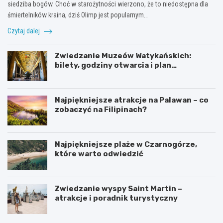
siedziba bogów. Choć w starożytności wierzono, że to niedostępna dla
śmiertelników kraina, dziś Olimp jest popularnym…
Czytaj dalej
Zwiedzanie Muzeów Watykańskich:
bilety, godziny otwarcia i plan
zwiedzania
Najpiękniejsze atrakcje na Palawan – co
zobaczyć na Filipinach?
Najpiękniejsze plaże w Czarnogórze,
które warto odwiedzić
Zwiedzanie wyspy Saint Martin –
atrakcje i poradnik turystyczny
A
I
t
n