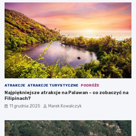
o
e
w
ł
a
k
r
i
t
w
o
P
z
o
o
l
b
s
a
c
c
e
z
y
ć
?
ATRAKCJE
ATRAKCJE TURYSTYCZNE
PODRÓŻE
Najpiękniejsze atrakcje na Palawan – co zobaczyć na
Filipinach?
11 grudnia 2025
Marek Kowalczyk