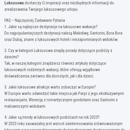
Luksusowa
dostarczy Ci inspiracji oraz niezbędnych informacji do
zrealizowania Twojego luksusowego urlopu.
FAQ – Najczęściej Zadawane Pytania
1. Jakie są najlepsze destynacje na luksusowe wakacje?
Do najpopularniejszych destynacji należą Malediwy, Santorini, Bora Bora
oraz Dubaj, znane z luksusowych hoteli i niezapomnianych widoków.
2. Czy w kategorii Luksusowa znajdę porady dotyczące podróży z
dziećmi?
Tak, w naszej kategorii znajdziesz również artykuły dotyczące
luksusowych rodzinnych wakacji, które oferują wyjątkowe
doświadczenia zarówno dla dorosłych, jak i dla dzieci.
3. Jakie luksusowe atrakcje warto zobaczyć w Europie?
W Europie warto odwiedzić takie miejsca jak Paryż z jego ekskluzywnymi
restauracjami, Wenecję z romantycznymi gondolami oraz Santorini z
malowniczymi widokami.
4. Jakie są trendy w luksusowych podróżach na rok 2023?
W 2023 roku zauważalny jest wzrost zainteresowania zrównoważonym
luksusem oraz personalizowanymi doświadczeniami dostosowanymi do