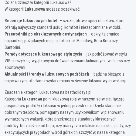
Co znajdziesz w kategorii Luksusowa?
W kategorii
Luksusowa
możesz oczekiwać:
Recenzje luksusowych hoteli
– szczegółowe opisy obiektów, które
oferują najwyższy standard usług, komfort i niezapomniane widoki.
Przewodniki po ekskluzywnych destynacjach
– odkryj tajemnice
najbardziej pożądanych miejsc, takich jak Malediwy, Bora Bora czy
Santorini.
Porady dotyczące luksusowego stylu życia
– jak podróżować w stylu
VIP, cieszyć się wyjątkowymi doświadczeniami kulinarnymi, wellness czy
sportowymi.
Aktualności i trendy w luksusowych podróżach
– bądź na bieżąco z
najnowszymi ofertami i wydarzeniami w świecie luksusowych wakacji.
Znaczenie kategorii Luksusowa na bestholidays.pl
Kategoria
Luksusowa
pełni kluczową rolę w naszym serwisie, łącząc
pasjonatów podróży i luksusu w jednej przestrzeni. Dzięki starannie
dobranym treściom, pomagamy naszym użytkownikom w planowaniu
wymarzonych wakacji, które przekraczają standardy klasycznych
podróży. Niezależnie od tego, czy marzysz o relaksie na rajskiej plaży, czy
ekscytujących przygodach wśród górskich szczytów, nasza kategoria