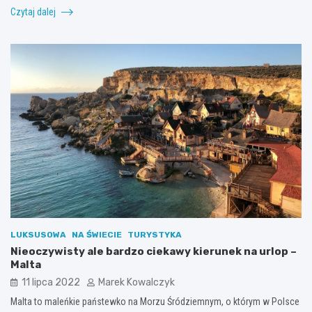
Czytaj dalej
LUKSUSOWA
NA ŚWIECIE
TURYSTYKA
Nieoczywisty ale bardzo ciekawy kierunek na urlop –
Malta
11 lipca 2022
Marek Kowalczyk
Malta to maleńkie państewko na Morzu Śródziemnym, o którym w Polsce