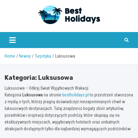
Skip
to
content
bestholidays.pl
Home
Newsy
Turystyka
Luksusowa
Kategoria:
Luksusowa
Luksusowa – Odkryj Świat Wyjątkowych Wakacji
Kategoria
Luksusowa
na stronie
bestholidays.pl
to przestrzeń stworzona
z myślą o tych, którzy pragną doświadczyć niezapomnianych chwil w
luksusowych destynacjach. Tutaj znajdziesz bogaty zbiór artykułów,
poradników i inspiracji dotyczących podróży, które skupiają się na
ekskluzywnych miejscach, wyjątkowych hotelach oraz unikalnych
atrakcjach dostępnych tylko dla najbardziej wymagających podróżników.