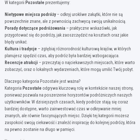
W kategorii
Pozostałe
prezentujemy:
Nietypowe miejsca podróży
– odkryj urokliwe zakątki, które nie są
powszechnie znane, ale z pewnością zachwycą swoją unikalnością.
Porady dotyczące podróżowania
– praktyczne wskazówki, jak
przygotować się do podróży, jak zaoszczędzić na kosztach oraz jakie
błędy unikać.
Kultura i tradycje
– zgłębiaj różnorodność kulturową krajów, w których
planujesz spędzić czas, aby podróż była bardziej wzbogacająca.
Recenzje atrakcji
– przeczytaj o najciekawszych miejscach, które warto
zobaczyć, oraz o lokalnych wydarzeniach, które mogą umilić Twój pobyt.
Dlaczego kategoria Pozostałe jest ważna?
Kategoria
Pozostałe
odgrywa kluczową rolę w kontekście naszej strony,
ponieważ pozwala na poszerzenie horyzontów podróżniczych naszych
użytkowników. W dzisiejszych czasach, kiedy podróże stają się coraz
bardziej dostępne, warto zainwestować czas w odkrywanie mniej
znanych, ale równie fascynujących miejsc. Dzięki tej kategorii możesz
zaspokoić swoją ciekawość i znaleźć inspirację do kolejnej podróży, która
na pewno zostanie na długo w pamięci.