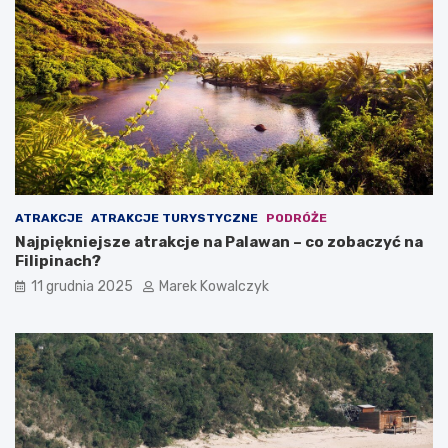
r
i
t
w
o
P
z
o
o
l
b
s
a
c
c
e
z
y
ć
?
ATRAKCJE
ATRAKCJE TURYSTYCZNE
PODRÓŻE
Najpiękniejsze atrakcje na Palawan – co zobaczyć na
Filipinach?
11 grudnia 2025
Marek Kowalczyk