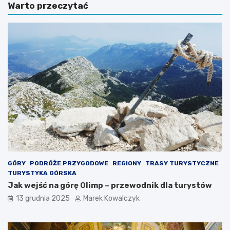
Warto przeczytać
c
e
y
s
j
u
n
j
e
ą
m
c
i
e
e
m
j
i
s
e
c
j
o
s
w
c
o
a
ś
d
c
l
i
a
GÓRY
PODRÓŻE PRZYGODOWE
REGIONY
TRASY TURYSTYCZNE
n
p
TURYSTYKA GÓRSKA
a
o
Jak wejść na górę Olimp – przewodnik dla turystów
d
d
13 grudnia 2025
Marek Kowalczyk
p
r
o
ó
l
ż