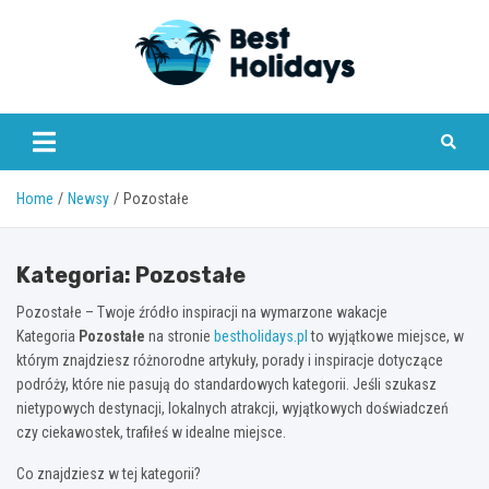
Skip
to
content
bestholidays.pl
Home
Newsy
Pozostałe
Kategoria:
Pozostałe
Pozostałe – Twoje źródło inspiracji na wymarzone wakacje
Kategoria
Pozostałe
na stronie
bestholidays.pl
to wyjątkowe miejsce, w
którym znajdziesz różnorodne artykuły, porady i inspiracje dotyczące
podróży, które nie pasują do standardowych kategorii. Jeśli szukasz
nietypowych destynacji, lokalnych atrakcji, wyjątkowych doświadczeń
czy ciekawostek, trafiłeś w idealne miejsce.
Co znajdziesz w tej kategorii?