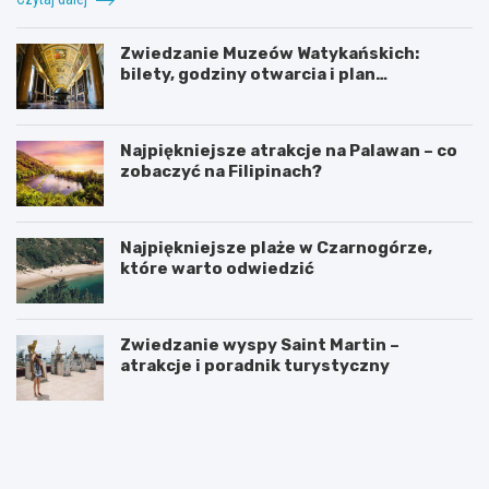
Zwiedzanie Muzeów Watykańskich:
bilety, godziny otwarcia i plan
zwiedzania
Najpiękniejsze atrakcje na Palawan – co
zobaczyć na Filipinach?
Najpiękniejsze plaże w Czarnogórze,
które warto odwiedzić
Zwiedzanie wyspy Saint Martin –
atrakcje i poradnik turystyczny
A
I
t
n
r
t
a
e
k
r