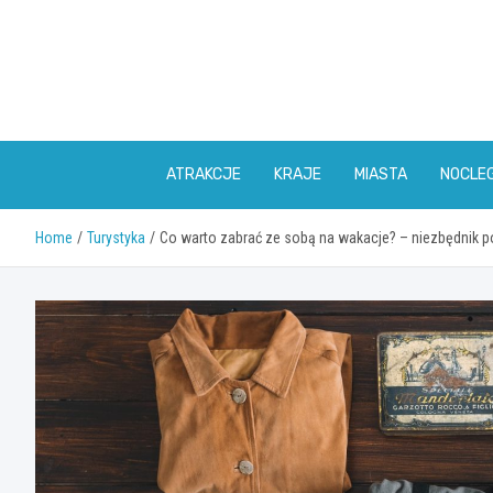
Skip
to
content
ATRAKCJE
KRAJE
MIASTA
NOCLEG
Home
Turystyka
Co warto zabrać ze sobą na wakacje? – niezbędnik p