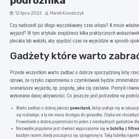
podróżnika
12 lipca 2022
Marek Kowalczyk
Czy nadszedł już długo wyczekiwany czas urlopu? A może właśni
wyjazd? W tym artykule znajdziesz kilka praktycznych wskazówek
plecaka lub walizki, aby spędzić czas na wyjeździe w sposób spok
Gadżety które warto zabra
Przede wszystkim warto zadbać o dobrze sporządzoną listę rzecz
sprawi, że ryzyko zapomnienia o czymkolwiek będzie zminimalizow
scenariusze wyjazdu, np. pogodę, jaka cię zastanie. Pomyśl równ
wykonania danej aktywności. Co jeszcze jest potrzebne na podró
Warto zadbać o dobrej jakości
powerbank
, który uratuje cię w sytua
się rozładuje, a ty nie masz dostępu do gniazdka. Chyba nie chciałbyś
Powerbank o dobrej pojemności to jeden z niezbędnych gadżetów dl
Niezwykle popularne jest również wyposażenie się w
butelkę z filtr
każdym razem, kiedy poczujesz się spragniony/a. Taką butelkę napełnis