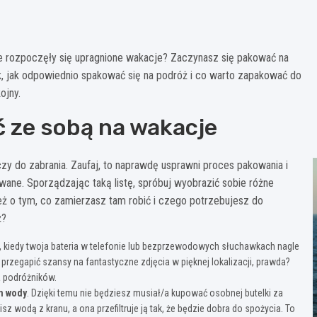
e rozpoczęły się upragnione wakacje? Zaczynasz się pakować na
, jak odpowiednio spakować się na podróż i co warto zapakować do
ojny.
ć ze sobą na wakacje
y do zabrania. Zaufaj, to naprawdę usprawni proces pakowania i
ane. Sporządzając taką listę, spróbuj wyobrazić sobie różne
ież o tym, co zamierzasz tam robić i czego potrzebujesz do
ż?
cji, kiedy twoja bateria w telefonie lub bezprzewodowych słuchawkach nagle
 przegapić szansy na fantastyczne zdjęcia w pięknej lokalizacji, prawda?
a podróżników.
em wody
. Dzięki temu nie będziesz musiał/a kupować osobnej butelki za
z wodą z kranu, a ona przefiltruje ją tak, że będzie dobra do spożycia. To