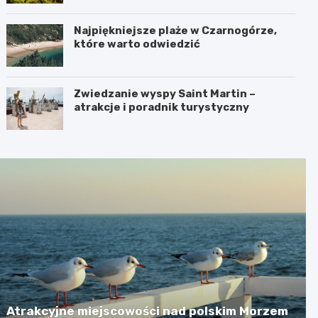
Najpiękniejsze plaże w Czarnogórze,
które warto odwiedzić
Zwiedzanie wyspy Saint Martin –
atrakcje i poradnik turystyczny
Atrakcyjne miejscowości nad polskim Morzem