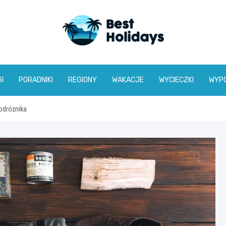
bestholidays.pl
I
PORADNIKI
REGIONY
WAKACJE
WYCIECZKI
WYP
odróżnika