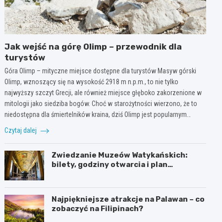
Jak wejść na górę Olimp – przewodnik dla
turystów
Góra Olimp – mityczne miejsce dostępne dla turystów Masyw górski
Olimp, wznoszący się na wysokość 2918 m n.p.m., to nie tylko
najwyższy szczyt Grecji, ale również miejsce głęboko zakorzenione w
mitologii jako siedziba bogów. Choć w starożytności wierzono, że to
niedostępna dla śmiertelników kraina, dziś Olimp jest popularnym…
Czytaj dalej
Zwiedzanie Muzeów Watykańskich:
bilety, godziny otwarcia i plan
zwiedzania
Najpiękniejsze atrakcje na Palawan – co
zobaczyć na Filipinach?