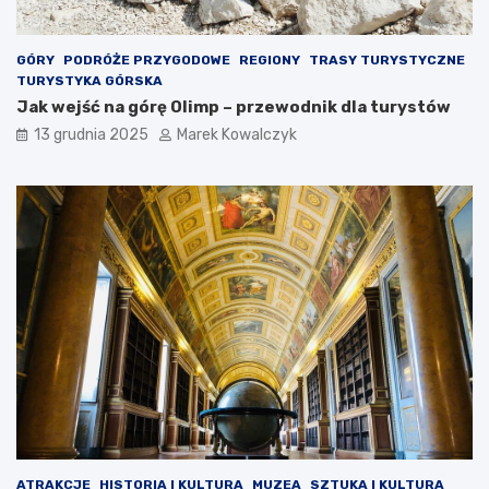
c
e
z
y
GÓRY
PODRÓŻE PRZYGODOWE
REGIONY
TRASY TURYSTYCZNE
ć
TURYSTYKA GÓRSKA
?
Jak wejść na górę Olimp – przewodnik dla turystów
13 grudnia 2025
Marek Kowalczyk
ATRAKCJE
HISTORIA I KULTURA
MUZEA
SZTUKA I KULTURA