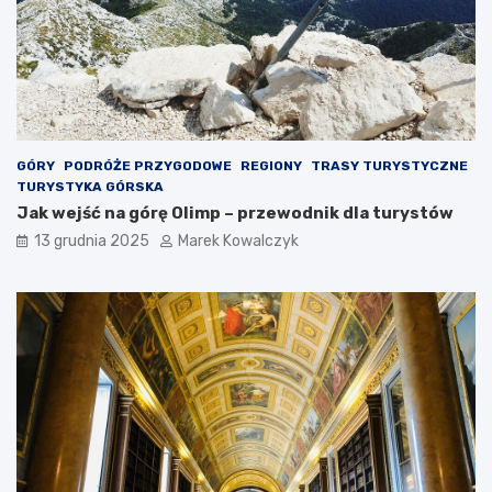
s
e
c
j
o
s
w
c
o
a
ś
d
c
l
i
a
GÓRY
PODRÓŻE PRZYGODOWE
REGIONY
TRASY TURYSTYCZNE
n
p
TURYSTYKA GÓRSKA
a
o
Jak wejść na górę Olimp – przewodnik dla turystów
d
d
13 grudnia 2025
Marek Kowalczyk
p
r
o
ó
l
ż
s
n
k
i
i
k
m
ó
M
w
o
–
r
p
z
r
e
z