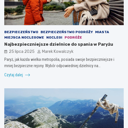
BEZPIECZEŃSTWO
BEZPIECZEŃSTWO PODRÓŻY
MIASTA
MIEJSCA NOCLEGOWE
NOCLEGI
PODRÓŻE
Najbezpieczniejsze dzielnice do spania w Paryżu
25 lipca 2025
Marek Kowalczyk
Paryż, jak każda wielka metropolia, posiada swoje bezpieczniejsze i
mniej bezpieczne rejony. Wybór odpowiedniej dzielnicy na…
Czytaj dalej