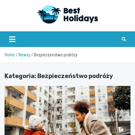
Skip
to
content
bestholidays.pl
Home
Newsy
Bezpieczeństwo podróży
Kategoria:
Bezpieczeństwo podróży