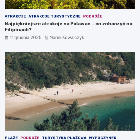
y
ć
?
ATRAKCJE
ATRAKCJE TURYSTYCZNE
PODRÓŻE
Najpiękniejsze atrakcje na Palawan – co zobaczyć na
Filipinach?
11 grudnia 2025
Marek Kowalczyk
PLAŻE
PODRÓŻE
TURYSTYKA PLAŻOWA
WYPOCZYNEK