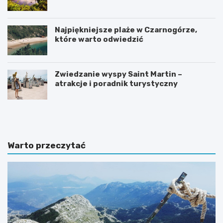
Najpiękniejsze plaże w Czarnogórze,
które warto odwiedzić
Zwiedzanie wyspy Saint Martin –
atrakcje i poradnik turystyczny
A
I
t
n
r
t
a
e
k
r
Warto przeczytać
c
e
y
s
j
u
n
j
e
ą
m
c
i
e
e
m
j
i