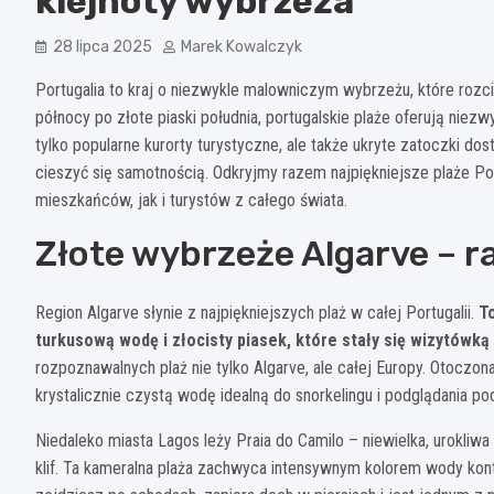
klejnoty wybrzeża
28 lipca 2025
Marek Kowalczyk
Portugalia to kraj o niezwykle malowniczym wybrzeżu, które rozc
północy po złote piaski południa, portugalskie plaże oferują nie
tylko popularne kurorty turystyczne, ale także ukryte zatoczki do
cieszyć się samotnością. Odkryjmy razem najpiękniejsze plaże Po
mieszkańców, jak i turystów z całego świata.
Złote wybrzeże Algarve – ra
Region Algarve słynie z najpiękniejszych plaż w całej Portugalii.
T
turkusową wodę i złocisty piasek, które stały się wizytówk
rozpoznawalnych plaż nie tylko Algarve, ale całej Europy. Otoczona 
krystalicznie czystą wodę idealną do snorkelingu i podglądania p
Niedaleko miasta Lagos leży Praia do Camilo – niewielka, urokli
klif. Ta kameralna plaża zachwyca intensywnym kolorem wody kon