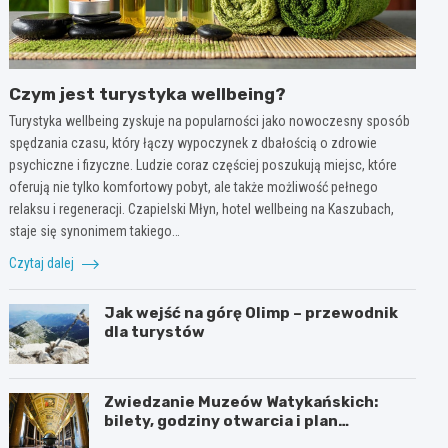
Czym jest turystyka wellbeing?
Turystyka wellbeing zyskuje na popularności jako nowoczesny sposób
spędzania czasu, który łączy wypoczynek z dbałością o zdrowie
psychiczne i fizyczne. Ludzie coraz częściej poszukują miejsc, które
oferują nie tylko komfortowy pobyt, ale także możliwość pełnego
relaksu i regeneracji. Czapielski Młyn, hotel wellbeing na Kaszubach,
staje się synonimem takiego…
Czytaj dalej
Jak wejść na górę Olimp – przewodnik
dla turystów
Zwiedzanie Muzeów Watykańskich:
bilety, godziny otwarcia i plan
zwiedzania