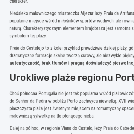
charakter.
Niedaleko malowniczego miasteczka Aljezur leży Praia da Arrifana
popularne miejsce wśród miłośników sportów wodnych, ale również
naturą. Charakterystycznym elementem krajobrazu jest samotna sk
symbolem tej plaży.
Praia do Castelejo to z kolei przykład prawdziwie dzikiej plaży, g
dramatyczne formacje skalne tworzą surowy, ale niezwykle piękny
autentyczność, brak tłumów i pragną doświadczyć pierwotnej
Urokliwe plaże regionu Port
Choć północna Portugalia nie jest tak popularna wśród plażowiczów
do Senhor da Pedra w pobliżu Porto zachwyca niewielką, XVII-wi
piaszczysta plaża jest świetnym miejscem na romantyczny spacer,
malowniczą sylwetkę na tle płonącego nieba.
Dalej na północ, w regionie Viana do Castelo, leży Praia do Cabe