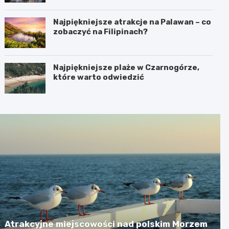
Najpiękniejsze atrakcje na Palawan – co
zobaczyć na Filipinach?
Najpiękniejsze plaże w Czarnogórze,
które warto odwiedzić
Atrakcyjne miejscowości nad polskim Morzem