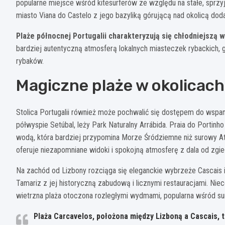
popularne miejsce wśród kitesurferów ze względu na stałe, sprzyj
miasto Viana do Castelo z jego bazyliką górującą nad okolicą dod
Plaże północnej Portugalii charakteryzują się chłodniejszą w
bardziej autentyczną atmosferą lokalnych miasteczek rybackich, 
rybaków.
Magiczne plaże w okolicach
Stolica Portugalii również może pochwalić się dostępem do wspani
półwyspie Setúbal, leży Park Naturalny Arrábida. Praia do Portinho
wodą, która bardziej przypomina Morze Śródziemne niż surowy At
oferuje niezapomniane widoki i spokojną atmosferę z dala od zgie
Na zachód od Lizbony rozciąga się eleganckie wybrzeże Cascais i E
Tamariz z jej historyczną zabudową i licznymi restauracjami. Nieco
wietrzna plaża otoczona rozległymi wydmami, popularna wśród s
Plaża Carcavelos, położona między Lizboną a Cascais, to