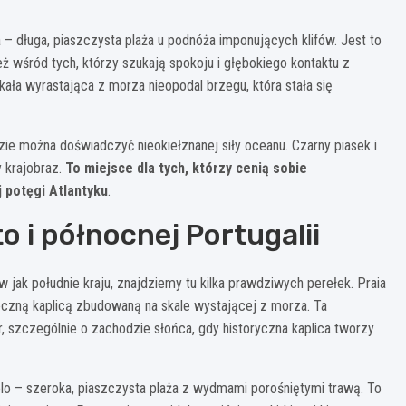
 – długa, piaszczysta plaża u podnóża imponujących klifów. Jest to
 wśród tych, którzy szukają spokoju i głębokiego kontaktu z
ała wyrastająca z morza nieopodal brzegu, która stała się
dzie można doświadczyć nieokiełznanej siły oceanu. Czarny piasek i
 krajobraz.
To miejsce dla tych, którzy cenią sobie
 potęgi Atlantyku
.
o i północnej Portugalii
 jak południe kraju, znajdziemy tu kilka prawdziwych perełek. Praia
eczną kaplicą zbudowaną na skale wystającej z morza. Ta
 szczególnie o zachodzie słońca, gdy historyczna kaplica tworzy
delo – szeroka, piaszczysta plaża z wydmami porośniętymi trawą. To