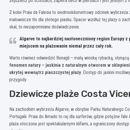
zejdziesz po schodach, zapiera dech w piersiach i jest jednym z 
Z kolei Praia da Falesia to siedmiokilometrowy odcinek wybrzeża
malownicze tło dla złotego piasku. Spacer wzdłuż tej plaży o zac
skał, to niezapomniane doświadczenie.
Algarve to najbardziej nasłoneczniony region Europy z
miejscem na plażowanie niemal przez cały rok.
Warto również odwiedzić Benagil – małą wioskę rybacką, słynącą z
fenomen natury – jaskinia z naturalnym otworem w sklepien
ukrytej wewnątrz piaszczystej plaży
. Dostęp do jaskini możli
przygody.
Dziewicze plaże Costa Vice
Na zachodnim wybrzeżu Algarve, w obrębie Parku Naturalnego Cost
Portugalii. Praia do Amado to raj dla surferów, gdzie potężne fale
plaża otoczona jest spektakularnymi klifami, a ograniczony dostęp