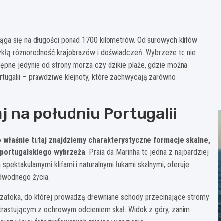
iąga się na długości ponad 1700 kilometrów. Od surowych klifów
zwykłą różnorodność krajobrazów i doświadczeń. Wybrzeże to nie
stępne jedynie od strony morza czy dzikie plaże, gdzie można
rtugalii – prawdziwe klejnoty, które zachwycają zarówno
j na południu Portugalii
o właśnie tutaj znajdziemy charakterystyczne formacje skalne,
ą portugalskiego wybrzeża
. Praia da Marinha to jedna z najbardziej
spektakularnymi klifami i naturalnymi łukami skalnymi, oferuje
odwodnego życia.
wa zatoka, do której prowadzą drewniane schody przecinające stromy
trastującym z ochrowym odcieniem skał. Widok z góry, zanim