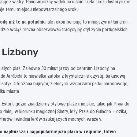
ające wiatry. Panoramiczny widok na ujście rzeki Lima i historyczne
aje temu miejscu niepowtarzalnego uroku.
odą niż te na południu
, ale rekompensują to mniejszymi tłumami i
gdzie wciąż można obserwować tradycyjny styl życia portugalskich
 Lizbony
ałych plaż. Zaledwie 30 minut jazdy od centrum Lizbony, na
 da Arrábida to niewielka zatoka z krystalicznie czystą, turkusową
lantyk. Otoczona bujnymi, zielonymi wzgórzami parku narodowego,
łku miasta.
storil, gdzie znajdziemy stylowe plaże miejskie, takie jak Praia do
 dalej, w kierunku magicznej Sintry, leży Praia do Guincho – dzika,
urferów i windsurferów szukających mocnych wrażeń.
 najdłuższa i najpopularniejsza plaża w regionie, łatwo