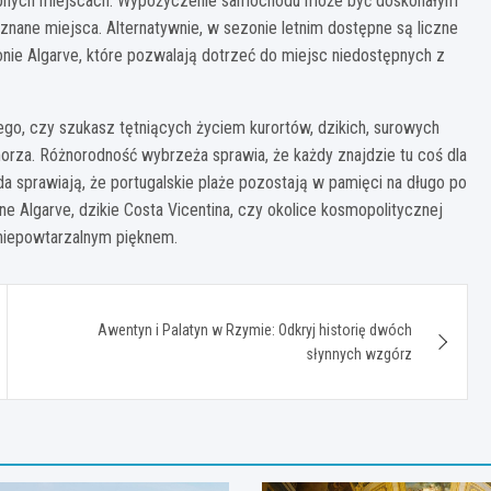
ostępnych miejscach. Wypożyczenie samochodu może być doskonałym
 znane miejsca. Alternatywnie, w sezonie letnim dostępne są liczne
nie Algarve, które pozwalają dotrzeć do miejsc niedostępnych z
tego, czy szukasz tętniących życiem kurortów, dzikich, surowych
orza. Różnorodność wybrzeża sprawia, że każdy znajdzie tu coś dla
oda sprawiają, że portugalskie plaże pozostają w pamięci na długo po
e Algarve, dzikie Costa Vicentina, czy okolice kosmopolitycznej
 niepowtarzalnym pięknem.
Awentyn i Palatyn w Rzymie: Odkryj historię dwóch
słynnych wzgórz