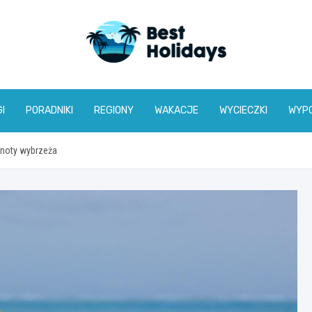
bestholidays.pl
I
PORADNIKI
REGIONY
WAKACJE
WYCIECZKI
WYP
ejnoty wybrzeża