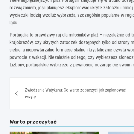
Wiele najpiękniejszych plaż Portugalii znajduje się w trudno d
rozwiązaniem, jeśli planujesz eksplorować ukryte zatoczki i mniej
wycieczki łodzią wzdłuż wybrzeża, szczególnie popularne w regio
lądu.
Portugalia to prawdziwy raj dla miłośników plaż – niezależnie od 
krajobrazów, czy ukrytych zatoczek dostępnych tylko od strony m
siebie, a niepowtarzalne formacje skalne i krystalicznie czysta w
powrocie z wakacji. Niezależnie od tego, czy wybierzesz słoneczn
Lizbony, portugalskie wybrzeże z pewnością oczaruje cię swoim
Nawigacja
Zwiedzanie Watykanu: Co warto zobaczyć i jak zaplanować
wpisu
wizytę
Warto przeczytać