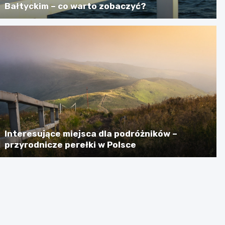
Bałtyckim – co warto zobaczyć?
Interesujące miejsca dla podróżników –
przyrodnicze perełki w Polsce