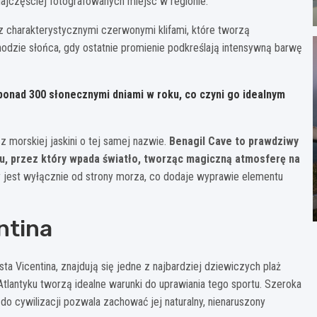
najczęściej fotografowanych miejsc w regionie.
 z charakterystycznymi czerwonymi klifami, które tworzą
hodzie słońca, gdy ostatnie promienie podkreślają intensywną barwę
 ponad 300 słonecznymi dniami w roku, co czyni go idealnym
 morskiej jaskini o tej samej nazwie.
Benagil Cave to prawdziwy
iu, przez który wpada światło, tworząc magiczną atmosferę na
wy jest wyłącznie od strony morza, co dodaje wyprawie elementu
ntina
a Vicentina, znajdują się jedne z najbardziej dziewiczych plaż
 Atlantyku tworzą idealne warunki do uprawiania tego sportu. Szeroka
 do cywilizacji pozwala zachować jej naturalny, nienaruszony