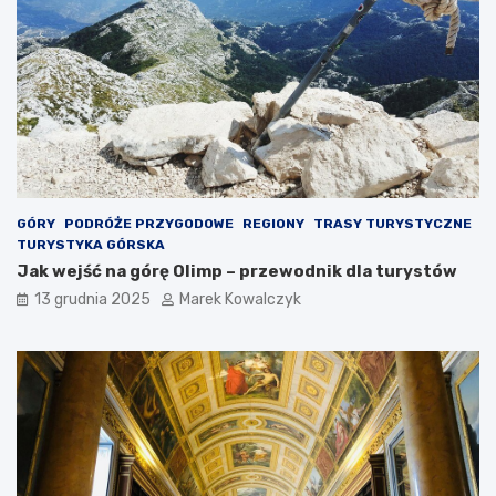
a
k
r
i
t
w
o
P
z
o
o
l
b
s
a
c
c
e
z
y
GÓRY
PODRÓŻE PRZYGODOWE
REGIONY
TRASY TURYSTYCZNE
ć
TURYSTYKA GÓRSKA
?
Jak wejść na górę Olimp – przewodnik dla turystów
13 grudnia 2025
Marek Kowalczyk