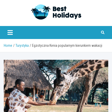
Skip
to
content
bestholidays.pl
Home
Turystyka
Egzotyczna Kenia popularnym kierunkiem wakacji