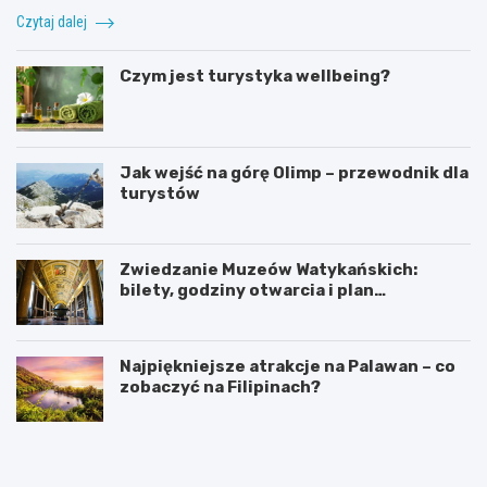
Czytaj dalej
Czym jest turystyka wellbeing?
Jak wejść na górę Olimp – przewodnik dla
turystów
Zwiedzanie Muzeów Watykańskich:
bilety, godziny otwarcia i plan
zwiedzania
Najpiękniejsze atrakcje na Palawan – co
zobaczyć na Filipinach?
A
I
t
n
r
t
a
e