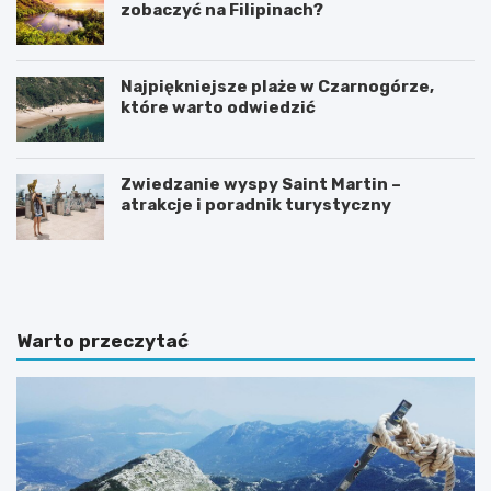
zobaczyć na Filipinach?
Najpiękniejsze plaże w Czarnogórze,
które warto odwiedzić
Zwiedzanie wyspy Saint Martin –
atrakcje i poradnik turystyczny
A
I
t
n
r
t
a
e
k
r
Warto przeczytać
c
e
y
s
j
u
n
j
e
ą
m
c
i
e
e
m