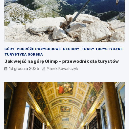
j
i
s
e
c
j
o
s
w
c
o
a
ś
d
c
l
i
a
GÓRY
PODRÓŻE PRZYGODOWE
REGIONY
TRASY TURYSTYCZNE
n
p
TURYSTYKA GÓRSKA
a
o
Jak wejść na górę Olimp – przewodnik dla turystów
d
d
13 grudnia 2025
Marek Kowalczyk
p
r
o
ó
l
ż
s
n
k
i
i
k
m
ó
M
w
o
–
r
p
z
r