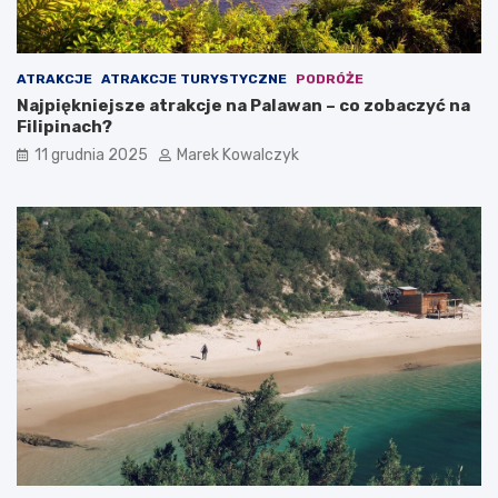
z
y
ć
?
ATRAKCJE
ATRAKCJE TURYSTYCZNE
PODRÓŻE
Najpiękniejsze atrakcje na Palawan – co zobaczyć na
Filipinach?
11 grudnia 2025
Marek Kowalczyk