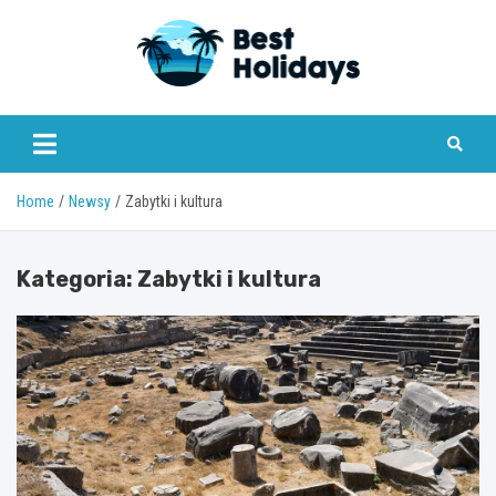
Skip
to
content
bestholidays.pl
Home
Newsy
Zabytki i kultura
Kategoria:
Zabytki i kultura