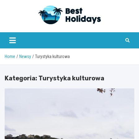
Skip
to
content
bestholidays.pl
Home
Newsy
Turystyka kulturowa
Kategoria:
Turystyka kulturowa