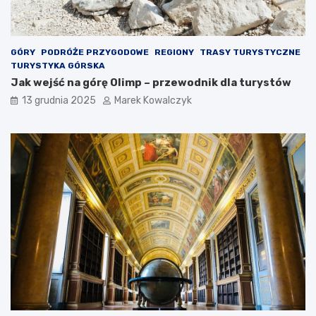
a
c
c
e
z
y
GÓRY
PODRÓŻE PRZYGODOWE
REGIONY
TRASY TURYSTYCZNE
ć
TURYSTYKA GÓRSKA
?
Jak wejść na górę Olimp – przewodnik dla turystów
13 grudnia 2025
Marek Kowalczyk