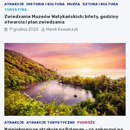
t
n
ATRAKCJE
HISTORIA I KULTURA
MUZEA
SZTUKA I KULTURA
y
i
TURYSTYKA
c
c
Zwiedzanie Muzeów Watykańskich: bilety, godziny
k
z
otwarcia i plan zwiedzania
i
e
m
p
11 grudnia 2025
Marek Kowalczyk
–
e
c
r
o
e
w
ł
a
k
r
i
t
w
o
P
z
o
o
l
b
s
a
c
c
e
z
y
ć
?
ATRAKCJE
ATRAKCJE TURYSTYCZNE
PODRÓŻE
Najpiękniejsze atrakcje na Palawan – co zobaczyć na