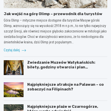
Jak wejść na górę Olimp – przewodnik dla turystów
Góra Olimp – mityczne miejsce dostępne dla turystów Masyw górski
Olimp, wznoszący się na wysokość 2918 m n.p.m., to nie tylko najwyższy
szczyt Grecji, ale również miejsce głęboko zakorzenione w mitologii jako
siedziba bogów. Choć w starożytności wierzono, że to niedostępna dla
śmiertelników kraina, dziś Olimp jest popularnym…
Czytaj dalej
Zwiedzanie Muzeów Watykańskich:
bilety, godziny otwarcia i plan
zwiedzania
Najpiękniejsze atrakcje na Palawan – co
zobaczyć na Filipinach?
Najpiękniejsze plaże w Czarnogórze,