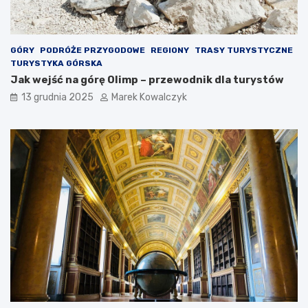
o
a
ś
d
c
l
i
a
GÓRY
PODRÓŻE PRZYGODOWE
REGIONY
TRASY TURYSTYCZNE
n
p
TURYSTYKA GÓRSKA
a
o
Jak wejść na górę Olimp – przewodnik dla turystów
d
d
13 grudnia 2025
Marek Kowalczyk
p
r
o
ó
l
ż
s
n
k
i
i
k
m
ó
M
w
o
–
r
p
z
r
e
z
m
y
B
r
a
o
ł
d