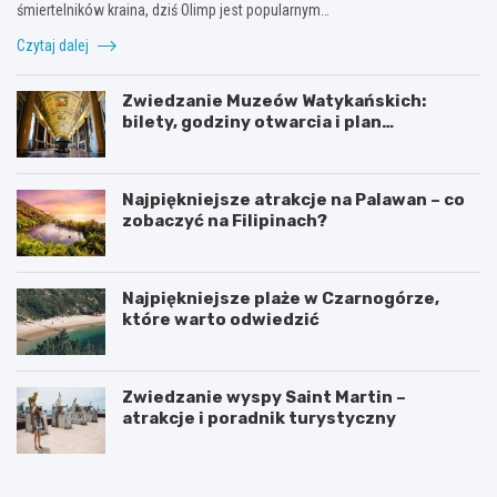
śmiertelników kraina, dziś Olimp jest popularnym…
Czytaj dalej
Zwiedzanie Muzeów Watykańskich:
bilety, godziny otwarcia i plan
zwiedzania
Najpiękniejsze atrakcje na Palawan – co
zobaczyć na Filipinach?
Najpiękniejsze plaże w Czarnogórze,
które warto odwiedzić
Zwiedzanie wyspy Saint Martin –
atrakcje i poradnik turystyczny
A
I
t
n
r
t