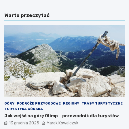
a
e
k
r
Warto przeczytać
c
e
y
s
j
u
n
j
e
ą
m
c
i
e
e
m
j
i
s
e
c
j
o
s
w
c
o
a
ś
d
c
l
i
a
GÓRY
PODRÓŻE PRZYGODOWE
REGIONY
TRASY TURYSTYCZNE
n
p
TURYSTYKA GÓRSKA
a
o
Jak wejść na górę Olimp – przewodnik dla turystów
d
d
13 grudnia 2025
Marek Kowalczyk
p
r