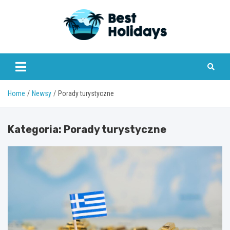
Skip
to
content
bestholidays.pl
Home
Newsy
Porady turystyczne
Kategoria:
Porady turystyczne