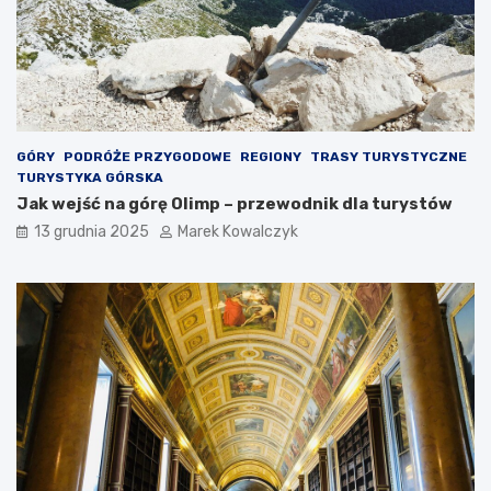
o
P
z
o
o
l
b
s
a
c
c
e
z
y
GÓRY
PODRÓŻE PRZYGODOWE
REGIONY
TRASY TURYSTYCZNE
ć
TURYSTYKA GÓRSKA
?
Jak wejść na górę Olimp – przewodnik dla turystów
13 grudnia 2025
Marek Kowalczyk