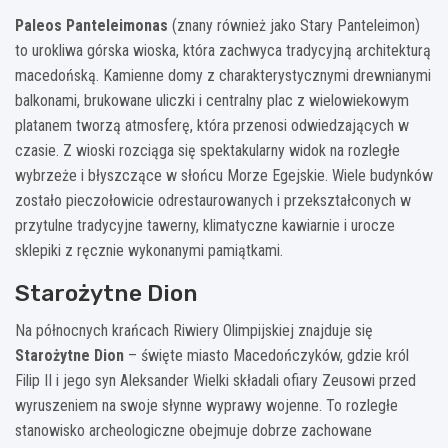
Paleos Panteleimonas
(znany również jako Stary Panteleimon)
to urokliwa górska wioska, która zachwyca tradycyjną architekturą
macedońską. Kamienne domy z charakterystycznymi drewnianymi
balkonami, brukowane uliczki i centralny plac z wielowiekowym
platanem tworzą atmosferę, która przenosi odwiedzających w
czasie. Z wioski rozciąga się spektakularny widok na rozległe
wybrzeże i błyszczące w słońcu Morze Egejskie. Wiele budynków
zostało pieczołowicie odrestaurowanych i przekształconych w
przytulne tradycyjne tawerny, klimatyczne kawiarnie i urocze
sklepiki z ręcznie wykonanymi pamiątkami.
Starożytne Dion
Na północnych krańcach Riwiery Olimpijskiej znajduje się
Starożytne Dion
– święte miasto Macedończyków, gdzie król
Filip II i jego syn Aleksander Wielki składali ofiary Zeusowi przed
wyruszeniem na swoje słynne wyprawy wojenne. To rozległe
stanowisko archeologiczne obejmuje dobrze zachowane