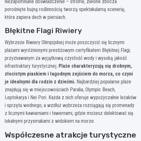
niezapomniane doświadczenie – strome, zielone zbocza
porośnięte bujną roślinnością tworzą spektakularną scenerię,
która zapiera dech w piersiach.
Błękitne Flagi Riwiery
Wybrzeże Riwiery Olimpijskiej może poszczycić się licznymi
plażami wyróżnionymi prestiżowym certyfikatem Błękitnej Flagi,
przyznawanym za wyjątkową czystość wody i wysoką jakość
infrastruktury turystycznej.
Plaże charakteryzują się drobnym,
złocistym piaskiem i łagodnym zejściem do morza, co czyni
je idealnymi dla rodzin z dziećmi.
Najbardziej popularne plaże
znajdują się w miejscowościach Paralia, Olympic Beach,
Leptokarya i Nei Pori. Każda z nich oferuje wypożyczalnie leżaków
i sprzętu wodnego, a wzdłuż wybrzeża rozciągają się promenady
z licznymi kawiarniami i tawernami, gdzie możesz delektować się
lokalnymi przysmakami z widokiem na morze.
Współczesne atrakcje turystyczne