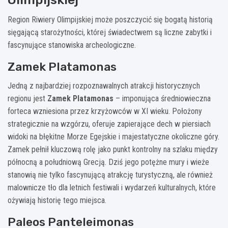
Region Riwiery Olimpijskiej może poszczycić się bogatą historią
sięgającą starożytności, której świadectwem są liczne zabytki i
fascynujące stanowiska archeologiczne.
Zamek Platamonas
Jedną z najbardziej rozpoznawalnych atrakcji historycznych
regionu jest
Zamek Platamonas
– imponująca średniowieczna
forteca wzniesiona przez krzyżowców w XI wieku. Położony
strategicznie na wzgórzu, oferuje zapierające dech w piersiach
widoki na błękitne Morze Egejskie i majestatyczne okoliczne góry.
Zamek pełnił kluczową rolę jako punkt kontrolny na szlaku między
północną a południową Grecją. Dziś jego potężne mury i wieże
stanowią nie tylko fascynującą atrakcję turystyczną, ale również
malownicze tło dla letnich festiwali i wydarzeń kulturalnych, które
ożywiają historię tego miejsca.
Paleos Panteleimonas