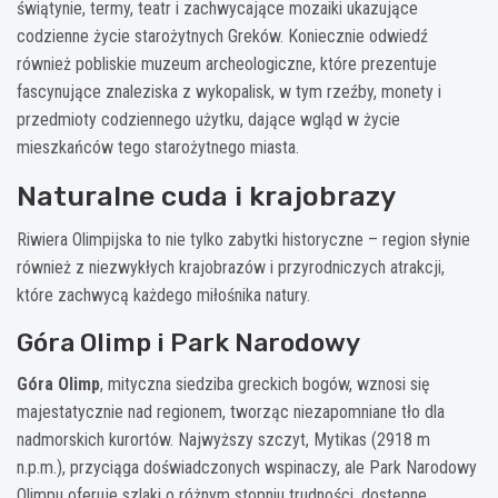
świątynie, termy, teatr i zachwycające mozaiki ukazujące
codzienne życie starożytnych Greków. Koniecznie odwiedź
również pobliskie muzeum archeologiczne, które prezentuje
fascynujące znaleziska z wykopalisk, w tym rzeźby, monety i
przedmioty codziennego użytku, dające wgląd w życie
mieszkańców tego starożytnego miasta.
Naturalne cuda i krajobrazy
Riwiera Olimpijska to nie tylko zabytki historyczne – region słynie
również z niezwykłych krajobrazów i przyrodniczych atrakcji,
które zachwycą każdego miłośnika natury.
Góra Olimp i Park Narodowy
Góra Olimp
, mityczna siedziba greckich bogów, wznosi się
majestatycznie nad regionem, tworząc niezapomniane tło dla
nadmorskich kurortów. Najwyższy szczyt, Mytikas (2918 m
n.p.m.), przyciąga doświadczonych wspinaczy, ale Park Narodowy
Olimpu oferuje szlaki o różnym stopniu trudności, dostępne