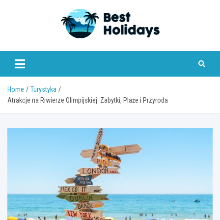
Skip
to
content
bestholidays.pl
Home
Turystyka
Atrakcje na Riwierze Olimpijskiej: Zabytki, Plaże i Przyroda