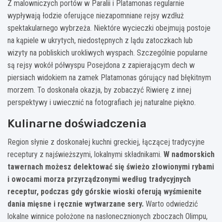
Z malowniczych portów w Paralii i Platamonas regularnie
wypływają łodzie oferujące niezapomniane rejsy wzdłuż
spektakularnego wybrzeża. Niektóre wycieczki obejmują postoje
na kąpiele w ukrytych, niedostępnych z lądu zatoczkach lub
wizyty na pobliskich urokliwych wyspach. Szczególnie popularne
są rejsy wokół półwyspu Posejdona z zapierającym dech w
piersiach widokiem na zamek Platamonas górujący nad błękitnym
morzem. To doskonała okazja, by zobaczyć Riwierę z innej
perspektywy i uwiecznić na fotografiach jej naturalne piękno.
Kulinarne doświadczenia
Region słynie z doskonałej kuchni greckiej, łączącej tradycyjne
receptury z najświeższymi, lokalnymi składnikami.
W nadmorskich
tawernach możesz delektować się świeżo złowionymi rybami
i owocami morza przyrządzonymi według tradycyjnych
receptur, podczas gdy górskie wioski oferują wyśmienite
dania mięsne i ręcznie wytwarzane sery.
Warto odwiedzić
lokalne winnice położone na nasłonecznionych zboczach Olimpu,